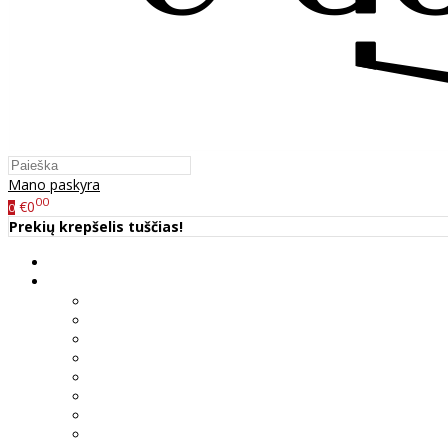
Mano paskyra
00
€0
0
Prekių krepšelis tuščias!