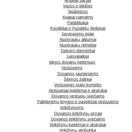
Angelai sargai
Vazos ir lėkštės
Skulptūros
Kvapai namams
Padėkliukai
Puodeliai ir Puodelių Rinkiniai
Serviravimo indai
Nuotraukų albumai
Nuotraukų rėmeliai
Dekoro elementai
Laisvalaikiui
Idėjos dovanų keitimuisi
Vestuvėms
Dovanos Jauniesiems
Šeimos židiniai
Vestuvinės stalo kortelės
Vestuviniai kvietimai ir atvirukai
Dovanos vestuvių svečiams
Palinkėjimų knygos ir paveikslai vestuvėms
Krikštynoms
Dovanos krikštynų proga
Dovanos krikštynų svečiams
Krikštynų kvietimai ir atvirukai
Krikštynų atributika