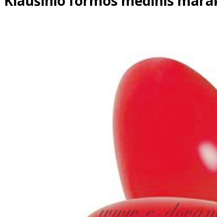
Kiaušinio formos medinis mara