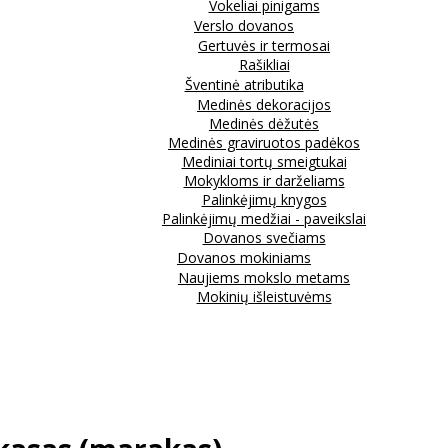
Vokeliai pinigams
Verslo dovanos
Gertuvės ir termosai
Rašikliai
Šventinė atributika
Medinės dekoracijos
Medinės dėžutės
Medinės graviruotos padėkos
Mediniai tortų smeigtukai
Mokykloms ir darželiams
Palinkėjimų knygos
Palinkėjimų medžiai - paveikslai
Dovanos svečiams
Dovanos mokiniams
Naujiems mokslo metams
Mokinių išleistuvėms