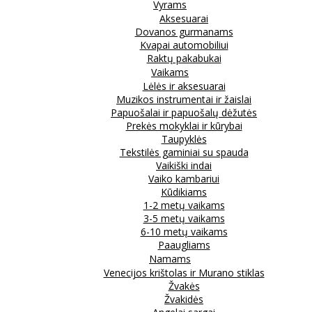
Vyrams
Aksesuarai
Dovanos gurmanams
Kvapai automobiliui
Raktų pakabukai
Vaikams
Lėlės ir aksesuarai
Muzikos instrumentai ir žaislai
Papuošalai ir papuošalų dėžutės
Prekės mokyklai ir kūrybai
Taupyklės
Tekstilės gaminiai su spauda
Vaikiški indai
Vaiko kambariui
Kūdikiams
1-2 metų vaikams
3-5 metų vaikams
6-10 metų vaikams
Paaugliams
Namams
Venecijos krištolas ir Murano stiklas
Žvakės
Žvakidės