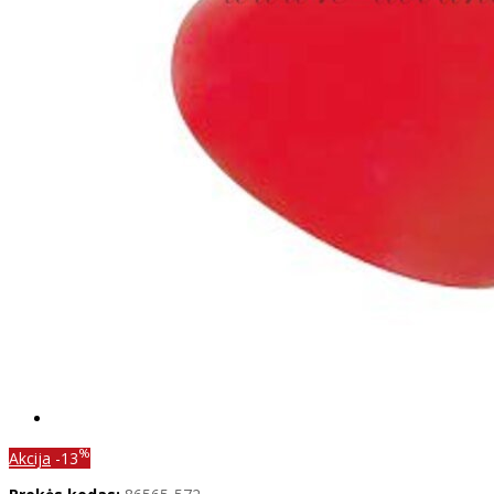
%
Akcija
-13