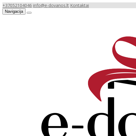
+37052104046
info@e-dovanos.lt
Kontaktai
Navigacija