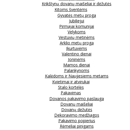
Krikštynų dovanų maišeliai ir dėžutės
Kitoms šventėms
Gyvatės metų proga
Jubiliejui
Pirmajai komunijai
Velykoms
Vestuvių metinėms
Arklio metų proga
Įkurtuvėms
Valentino dienai
Joninėms
Mamos dienai
Palankynoms
Kalėdoms ir Naujiesiems metams
Kvietimai ir atvirukai
Stalo kortelės
Pakavimas
Dovanos pakavimo paslauga
Dovanų maišeliai
Dovanų dėžutės
Dekoravimo medžiagos
Pakavimo popierius
Rėmeliai pinigams