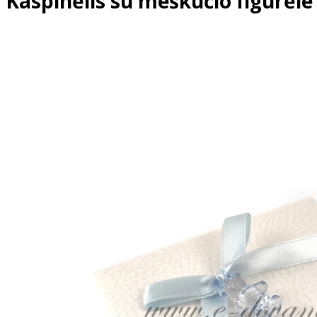
Kaspinėlis su meškučio figūrėle