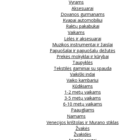
Vyrams
Aksesuarai
Dovanos gurmanams
Kvapai automobiliui
Raktų pakabukai
Vaikams
Lėlės ir aksesuarai
Muzikos instrumentai ir žaislai
Papuošalai ir papuošalų dėžutės
Prekės mokyklai ir kūrybai
Taupyklės
Tekstilės gaminiai su spauda
Vaikiški indai
Vaiko kambariui
Kūdikiams
1-2 metų vaikams
3-5 metų vaikams
6-10 metų vaikams
Paaugliams
Namams
Venecijos krištolas ir Murano stiklas
Žvakės
Žvakidės