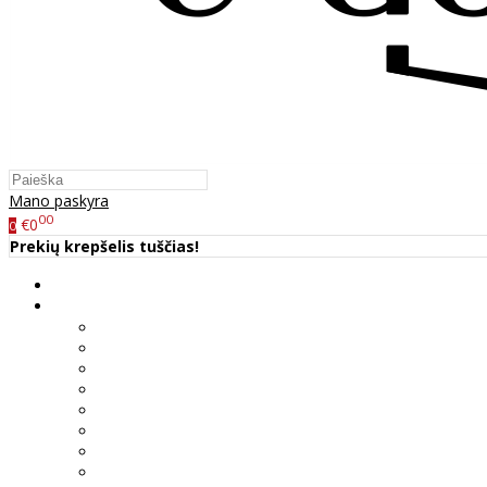
Mano paskyra
00
€0
0
Prekių krepšelis tuščias!