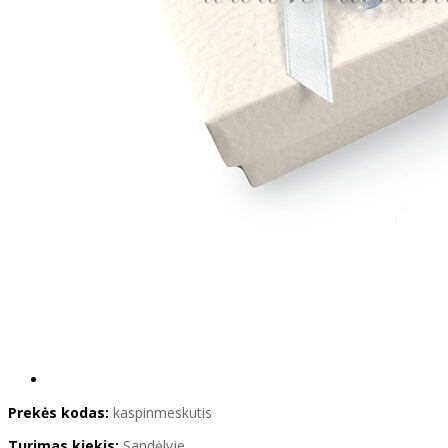
Prekės kodas:
kaspinmeskutis
Turimas kiekis:
Sandėlyje