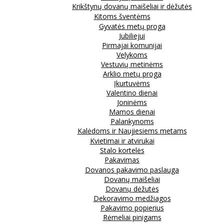
Krikštynų dovanų maišeliai ir dėžutės
Kitoms šventėms
Gyvatės metų proga
Jubiliejui
Pirmajai komunijai
Velykoms
Vestuvių metinėms
Arklio metų proga
Įkurtuvėms
Valentino dienai
Joninėms
Mamos dienai
Palankynoms
Kalėdoms ir Naujiesiems metams
Kvietimai ir atvirukai
Stalo kortelės
Pakavimas
Dovanos pakavimo paslauga
Dovanų maišeliai
Dovanų dėžutės
Dekoravimo medžiagos
Pakavimo popierius
Rėmeliai pinigams