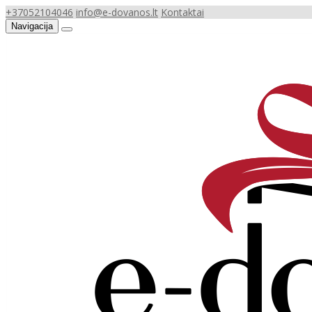
+37052104046
info@e-dovanos.lt
Kontaktai
Navigacija