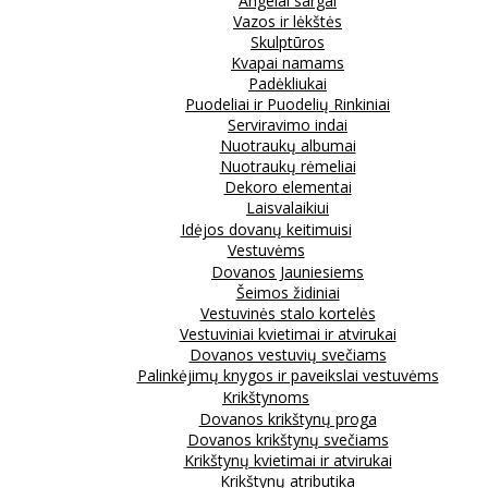
Angelai sargai
Vazos ir lėkštės
Skulptūros
Kvapai namams
Padėkliukai
Puodeliai ir Puodelių Rinkiniai
Serviravimo indai
Nuotraukų albumai
Nuotraukų rėmeliai
Dekoro elementai
Laisvalaikiui
Idėjos dovanų keitimuisi
Vestuvėms
Dovanos Jauniesiems
Šeimos židiniai
Vestuvinės stalo kortelės
Vestuviniai kvietimai ir atvirukai
Dovanos vestuvių svečiams
Palinkėjimų knygos ir paveikslai vestuvėms
Krikštynoms
Dovanos krikštynų proga
Dovanos krikštynų svečiams
Krikštynų kvietimai ir atvirukai
Krikštynų atributika