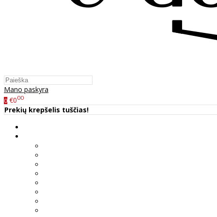
Mano paskyra
00
€0
0
Prekių krepšelis tuščias!