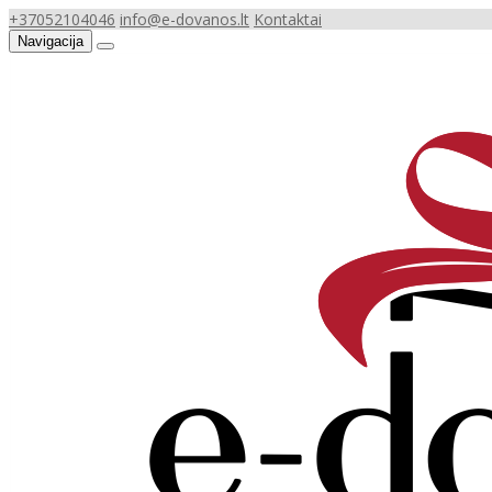
+37052104046
info@e-dovanos.lt
Kontaktai
Navigacija