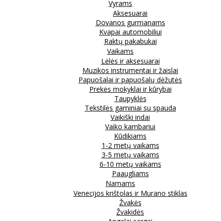
Vyrams
Aksesuarai
Dovanos gurmanams
Kvapai automobiliui
Raktų pakabukai
Vaikams
Lėlės ir aksesuarai
Muzikos instrumentai ir žaislai
Papuošalai ir papuošalų dėžutės
Prekės mokyklai ir kūrybai
Taupyklės
Tekstilės gaminiai su spauda
Vaikiški indai
Vaiko kambariui
Kūdikiams
1-2 metų vaikams
3-5 metų vaikams
6-10 metų vaikams
Paaugliams
Namams
Venecijos krištolas ir Murano stiklas
Žvakės
Žvakidės