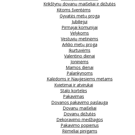
Krikštynų dovanų maišeliai ir dėžutės
Kitoms šventėms
Gyvatės metų proga
Jubiliejui
Pirmajai komunijai
Velykoms
Vestuvių metinėms
Arklio metų proga
Įkurtuvėms
Valentino dienai
Joninėms
Mamos dienai
Palankynoms
Kalėdoms ir Naujiesiems metams
Kvietimai ir atvirukai
Stalo kortelės
Pakavimas
Dovanos pakavimo paslauga
Dovanų maišeliai
Dovanų dėžutės
Dekoravimo medžiagos
Pakavimo popierius
Rėmeliai pinigams