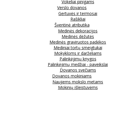
Vokeliai pinigams
Verslo dovanos
Gertuvės ir termosai
Rašikliai
Šventinė atributika
Medinės dekoracijos
Medinės dėžutės
Medinės graviruotos padėkos
Mediniai tortų smeigtukai
Mokykloms ir darželiams
Palinkėjimų knygos
Palinkėjimų medžiai - paveikslai
Dovanos svečiams
Dovanos mokiniams
Naujiems mokslo metams
Mokinių išleistuvėms