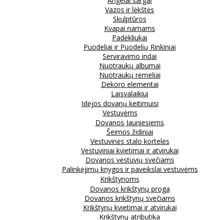
Angelai sargai
Vazos ir lėkštės
Skulptūros
Kvapai namams
Padėkliukai
Puodeliai ir Puodelių Rinkiniai
Serviravimo indai
Nuotraukų albumai
Nuotraukų rėmeliai
Dekoro elementai
Laisvalaikiui
Idėjos dovanų keitimuisi
Vestuvėms
Dovanos Jauniesiems
Šeimos židiniai
Vestuvinės stalo kortelės
Vestuviniai kvietimai ir atvirukai
Dovanos vestuvių svečiams
Palinkėjimų knygos ir paveikslai vestuvėms
Krikštynoms
Dovanos krikštynų proga
Dovanos krikštynų svečiams
Krikštynų kvietimai ir atvirukai
Krikštynų atributika