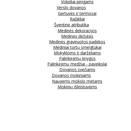
Vokeliai pinigams
Verslo dovanos
Gertuvės ir termosai
Rašikliai
Šventinė atributika
Medinės dekoracijos
Medinės dėžutės
Medinės graviruotos padėkos
Mediniai tortų smeigtukai
Mokykloms ir darželiams
Palinkėjimų knygos
Palinkėjimų medžiai - paveikslai
Dovanos svečiams
Dovanos mokiniams
Naujiems mokslo metams
Mokinių išleistuvėms