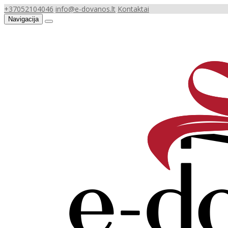
+37052104046
info@e-dovanos.lt
Kontaktai
Navigacija