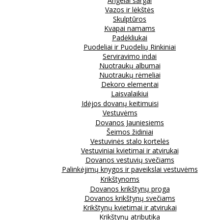
Angelai sargai
Vazos ir lėkštės
Skulptūros
Kvapai namams
Padėkliukai
Puodeliai ir Puodelių Rinkiniai
Serviravimo indai
Nuotraukų albumai
Nuotraukų rėmeliai
Dekoro elementai
Laisvalaikiui
Idėjos dovanų keitimuisi
Vestuvėms
Dovanos Jauniesiems
Šeimos židiniai
Vestuvinės stalo kortelės
Vestuviniai kvietimai ir atvirukai
Dovanos vestuvių svečiams
Palinkėjimų knygos ir paveikslai vestuvėms
Krikštynoms
Dovanos krikštynų proga
Dovanos krikštynų svečiams
Krikštynų kvietimai ir atvirukai
Krikštynų atributika