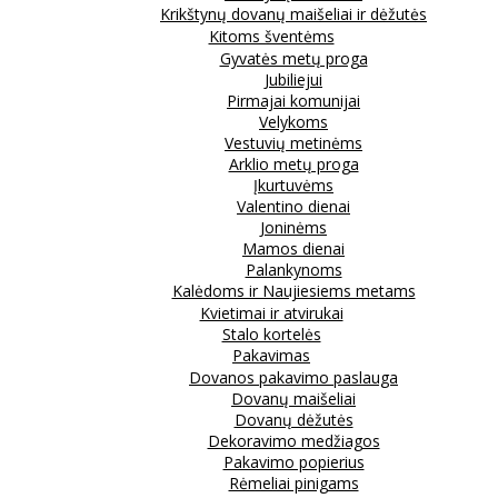
Krikštynų dovanų maišeliai ir dėžutės
Kitoms šventėms
Gyvatės metų proga
Jubiliejui
Pirmajai komunijai
Velykoms
Vestuvių metinėms
Arklio metų proga
Įkurtuvėms
Valentino dienai
Joninėms
Mamos dienai
Palankynoms
Kalėdoms ir Naujiesiems metams
Kvietimai ir atvirukai
Stalo kortelės
Pakavimas
Dovanos pakavimo paslauga
Dovanų maišeliai
Dovanų dėžutės
Dekoravimo medžiagos
Pakavimo popierius
Rėmeliai pinigams