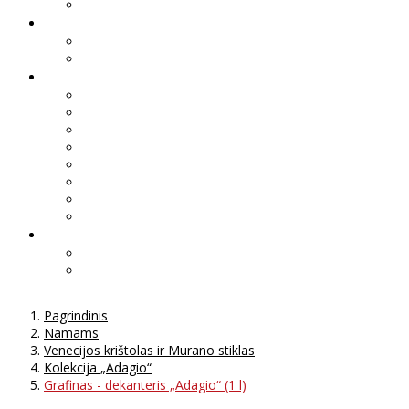
Pagrindinis
Namams
Venecijos krištolas ir Murano stiklas
Kolekcija „Adagio“
Grafinas - dekanteris „Adagio“ (1 l)