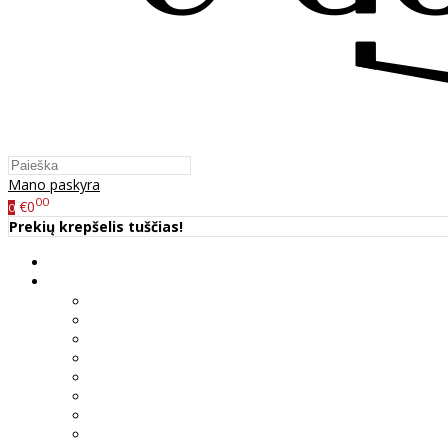
Mano paskyra
00
€0
0
Prekių krepšelis tuščias!