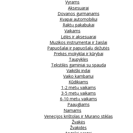
Vyrams
Aksesuarai
Dovanos gurmanams
Kvapai automobiliui
Raktų pakabukai
Vaikams
Lėlės ir aksesuarai
Muzikos instrumentai ir žaislai
Papuošalai ir papuošalų dėžutės
Prekės mokyklai ir kūrybai
Taupyklės
Tekstilės gaminiai su spauda
Vaikiški indai
Vaiko kambariui
Kūdikiams
1-2 metų vaikams
3-5 metų vaikams
6-10 metų vaikams
Paaugliams
Namams
Venecijos krištolas ir Murano stiklas
Žvakės
Žvakidės