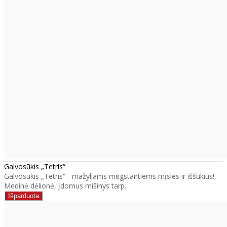
Galvosūkis „Tetris“
Galvosūkis „Tetris“ - mažyliams mėgstantiems mįsles ir iššūkius!
Medinė dėlionė, įdomus mišinys tarp..