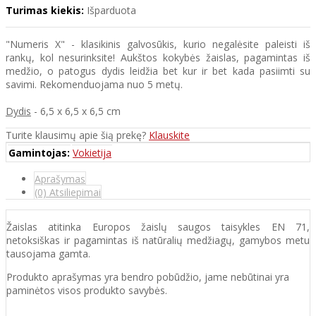
Turimas kiekis:
Išparduota
"Numeris X" - klasikinis galvosūkis, kurio negalėsite paleisti iš
rankų, kol nesurinksite! Aukštos kokybės žaislas, pagamintas iš
medžio, o patogus dydis leidžia bet kur ir bet kada pasiimti su
savimi. Rekomenduojama nuo 5 metų.
Dydis
- 6,5 x 6,5 x 6,5 cm
Turite klausimų apie šią prekę?
Klauskite
Gamintojas:
Vokietija
Aprašymas
(0) Atsiliepimai
Žaislas atitinka Europos žaislų saugos taisykles EN 71,
netoksiškas ir pagamintas iš natūralių medžiagų, gamybos metu
tausojama gamta.
Produkto aprašymas yra bendro pobūdžio, jame nebūtinai yra
paminėtos visos produkto savybės.