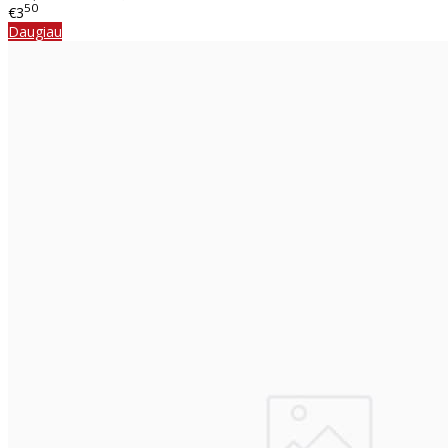
50
€3
Daugiau