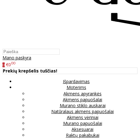
Mano paskyra
00
€0
0
Prekių krepšelis tuščias!
Išpardavimas
Moterims
Akmens apyrankės
Akmens papuošalai
Murano stiklo auskarai
Natūralaus akmens papuošalai
Akmens vėriniai
Murano papuošalai
Aksesuarai
Raktų pakabukai