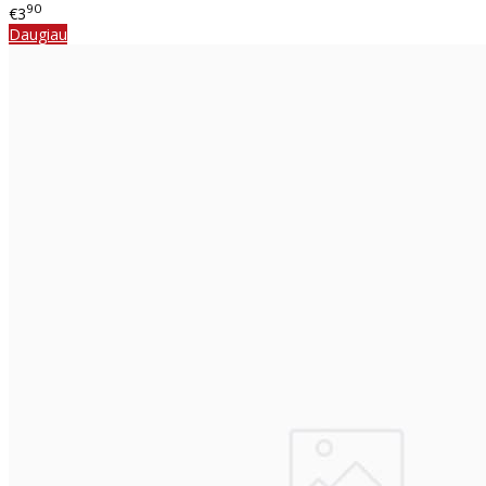
90
€3
Daugiau