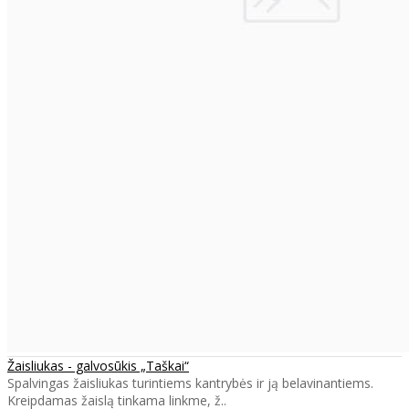
Žaisliukas - galvosūkis „Taškai“
Spalvingas žaisliukas turintiems kantrybės ir ją belavinantiems.
Kreipdamas žaislą tinkama linkme, ž..