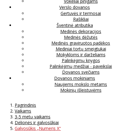
Vokeliai pinigams
Verslo dovanos
Gertuvės ir termosai
Rašikliai
Šventinė atributika
Medinės dekoracijos
Medinės dėžutės
Medinės graviruotos padėkos
Mediniai tortų smeigtukai
Mokykloms ir darželiams
Palinkėjimų knygos
Palinkėjimų medžiai - paveikslai
Dovanos svečiams
Dovanos mokiniams
Naujiems mokslo metams
Mokinių išleistuvėms
Pagrindinis
Vaikams
3-5 metų vaikams
Dėlionės ir galvosūkiai
Galvosūkis „Numeris X“