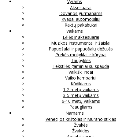
Vyrams
Aksesuarai
Dovanos gurmanams
Kvapai automobiliui
Raktų pakabukai
Vaikams
Lėlės ir aksesuarai
Muzikos instrumentai ir žaislai
Papuošalai ir papuošalų dėžutės
Prekės mokyklai ir kūrybai
Taupyklės
Tekstilės gaminiai su spauda
Vaikiški indai
Vaiko kambariui
Kūdikiams
1-2 metų vaikams
3-5 metų vaikams
6-10 metų vaikams
Paaugliams
Namams
Venecijos krištolas ir Murano stiklas
Žvakės
Žvakidės
Angelai sargai