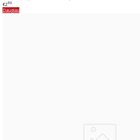
90
€2
Daugiau