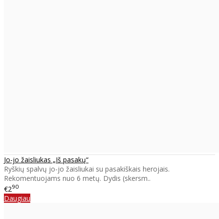
Jo-jo žaisliukas „Iš pasakų“
Ryškių spalvų jo-jo žaisliukai su pasakiškais herojais.
Rekomentuojams nuo 6 metų. Dydis (skersm..
90
€2
Daugiau