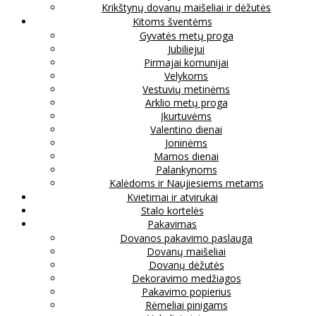
Krikštynų dovanų maišeliai ir dėžutės
Kitoms šventėms
Gyvatės metų proga
Jubiliejui
Pirmajai komunijai
Velykoms
Vestuvių metinėms
Arklio metų proga
Įkurtuvėms
Valentino dienai
Joninėms
Mamos dienai
Palankynoms
Kalėdoms ir Naujiesiems metams
Kvietimai ir atvirukai
Stalo kortelės
Pakavimas
Dovanos pakavimo paslauga
Dovanų maišeliai
Dovanų dėžutės
Dekoravimo medžiagos
Pakavimo popierius
Rėmeliai pinigams