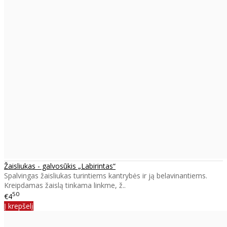
Žaisliukas - galvosūkis „Labirintas“
Spalvingas žaisliukas turintiems kantrybės ir ją belavinantiems.
Kreipdamas žaislą tinkama linkme, ž..
50
€4
Į krepšelį