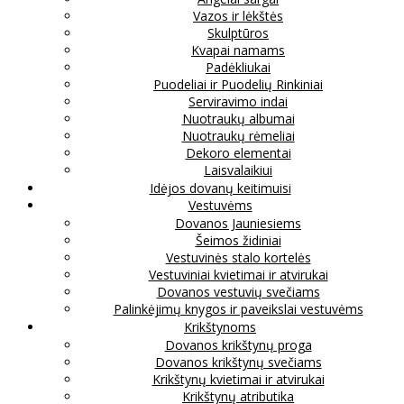
Vazos ir lėkštės
Skulptūros
Kvapai namams
Padėkliukai
Puodeliai ir Puodelių Rinkiniai
Serviravimo indai
Nuotraukų albumai
Nuotraukų rėmeliai
Dekoro elementai
Laisvalaikiui
Idėjos dovanų keitimuisi
Vestuvėms
Dovanos Jauniesiems
Šeimos židiniai
Vestuvinės stalo kortelės
Vestuviniai kvietimai ir atvirukai
Dovanos vestuvių svečiams
Palinkėjimų knygos ir paveikslai vestuvėms
Krikštynoms
Dovanos krikštynų proga
Dovanos krikštynų svečiams
Krikštynų kvietimai ir atvirukai
Krikštynų atributika