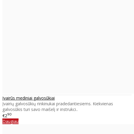
Įvairūs mediniai galvosūkiai
Įvairių galvosūkių rinkinukai pradedantiesiems. Kiekvienas
galvosūkis turi savo maišelį ir instrukci..
90
€2
Daugiau