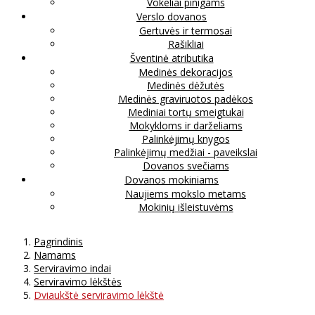
Vokeliai pinigams
Verslo dovanos
Gertuvės ir termosai
Rašikliai
Šventinė atributika
Medinės dekoracijos
Medinės dėžutės
Medinės graviruotos padėkos
Mediniai tortų smeigtukai
Mokykloms ir darželiams
Palinkėjimų knygos
Palinkėjimų medžiai - paveikslai
Dovanos svečiams
Dovanos mokiniams
Naujiems mokslo metams
Mokinių išleistuvėms
Pagrindinis
Namams
Serviravimo indai
Serviravimo lėkštės
Dviaukštė serviravimo lėkštė