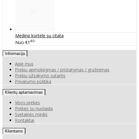
Medinė kortelė su citata
40
Nuo
€1
Informacija
Apie mus
Prekių apmokėjimas / pristatymas / grąžinimas
Prekių užsakymo sutartis
Privatumo politika
Klientų aptarnavimas
Visos prekės
Prekės su nuolaida
Svetainės medis
Kontaktai
Klientams