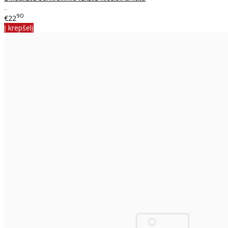
..
90
€22
Į krepšelį