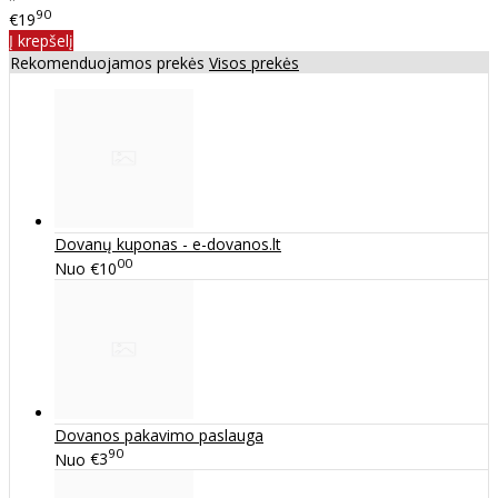
90
€19
Į krepšelį
Rekomenduojamos prekės
Visos prekės
Dovanų kuponas - e-dovanos.lt
00
Nuo
€10
Dovanos pakavimo paslauga
90
Nuo
€3