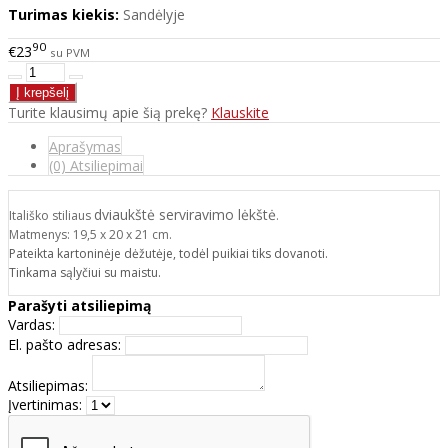
Turimas kiekis:
Sandėlyje
90
€23
su PVM
Turite klausimų apie šią prekę?
Klauskite
Aprašymas
(0) Atsiliepimai
dviaukštė serviravimo lėkštė
Itališko stiliaus
.
Matmenys: 19,5 x 20 x 21 cm.
Pateikta kartoninėje dėžutėje, todėl puikiai tiks dovanoti.
Tinkama sąlyčiui su maistu.
Parašyti atsiliepimą
Vardas:
El. pašto adresas:
Atsiliepimas:
Įvertinimas: