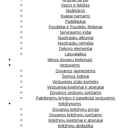
Vazos ir lėkštės
Skulptūros
Kvapai namams
Padėkliukai
Puodeliai ir Puodelių Rinkiniai
Serviravimo indai
Nuotraukų albumai
Nuotraukų rėmeliai
Dekoro elementai
Laisvalaikiui
Idėjos dovanų keitimuisi
Vestuvėms
Dovanos Jauniesiems
Šeimos židiniai
Vestuvinės stalo kortelės
Vestuviniai kvietimai ir atvirukai
Dovanos vestuvių svečiams
Palinkėjimų knygos ir paveikslai vestuvėms
Krikštynoms
Dovanos krikštynų proga
Dovanos krikštynų svečiams
Krikštynų kvietimai ir atvirukai
Krikštynų atributika