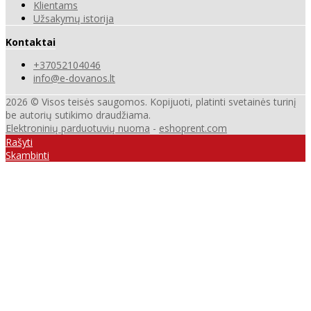
Klientams
Užsakymų istorija
Kontaktai
+37052104046
info@e-dovanos.lt
2026 © Visos teisės saugomos. Kopijuoti, platinti svetainės turinį
be autorių sutikimo draudžiama.
Elektroninių parduotuvių nuoma
-
eshoprent.com
Rašyti
Skambinti