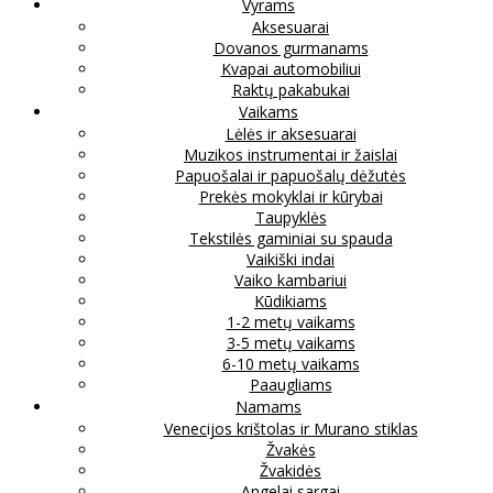
Vyrams
Aksesuarai
Dovanos gurmanams
Kvapai automobiliui
Raktų pakabukai
Vaikams
Lėlės ir aksesuarai
Muzikos instrumentai ir žaislai
Papuošalai ir papuošalų dėžutės
Prekės mokyklai ir kūrybai
Taupyklės
Tekstilės gaminiai su spauda
Vaikiški indai
Vaiko kambariui
Kūdikiams
1-2 metų vaikams
3-5 metų vaikams
6-10 metų vaikams
Paaugliams
Namams
Venecijos krištolas ir Murano stiklas
Žvakės
Žvakidės
Angelai sargai