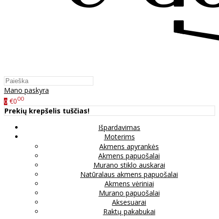
Mano paskyra
00
€0
0
Prekių krepšelis tuščias!
Išpardavimas
Moterims
Akmens apyrankės
Akmens papuošalai
Murano stiklo auskarai
Natūralaus akmens papuošalai
Akmens vėriniai
Murano papuošalai
Aksesuarai
Raktų pakabukai