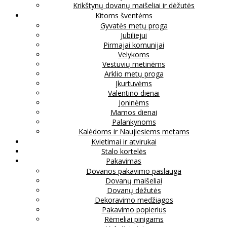
Krikštynų dovanų maišeliai ir dėžutės
Kitoms šventėms
Gyvatės metų proga
Jubiliejui
Pirmajai komunijai
Velykoms
Vestuvių metinėms
Arklio metų proga
Įkurtuvėms
Valentino dienai
Joninėms
Mamos dienai
Palankynoms
Kalėdoms ir Naujiesiems metams
Kvietimai ir atvirukai
Stalo kortelės
Pakavimas
Dovanos pakavimo paslauga
Dovanų maišeliai
Dovanų dėžutės
Dekoravimo medžiagos
Pakavimo popierius
Rėmeliai pinigams