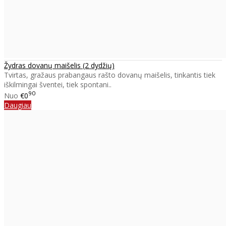
Žydras dovanų maišelis (2 dydžių)
Tvirtas, gražaus prabangaus rašto dovanų maišelis, tinkantis tiek
iškilmingai šventei, tiek spontani..
90
Nuo
€0
Daugiau