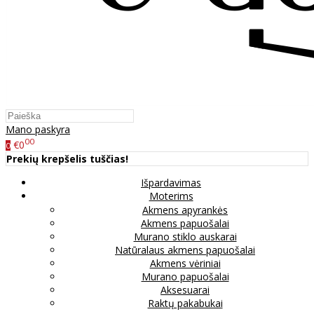
Mano paskyra
00
€0
0
Prekių krepšelis tuščias!
Išpardavimas
Moterims
Akmens apyrankės
Akmens papuošalai
Murano stiklo auskarai
Natūralaus akmens papuošalai
Akmens vėriniai
Murano papuošalai
Aksesuarai
Raktų pakabukai