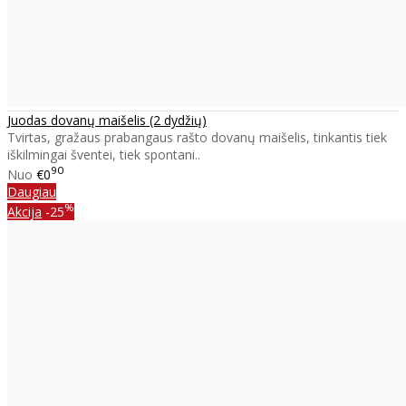
Juodas dovanų maišelis (2 dydžių)
Tvirtas, gražaus prabangaus rašto dovanų maišelis, tinkantis tiek
iškilmingai šventei, tiek spontani..
90
Nuo
€0
Daugiau
%
Akcija
-25