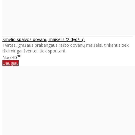
Smėlio spalvos dovanų maišelis (2 dydžių)
Tvirtas, gražaus prabangaus rašto dovanų maišelis, tinkantis tiek
iškilmingai šventei, tiek spontani..
90
Nuo
€0
Daugiau