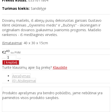
Prekės kodas:
0331611864
Turimas kiekis:
Sandėlyje
Dovanų maišelis, iš abiejų pusių dekoruotas garsiais Gustavo
Klimt okūriniais „Gyvenimo medis“ ir „Bučinys“ - skoningam ir
originaliam dovanos įpakavimui įvairiomis progomis. Maišelio
rankenos - iš medžiaginės virvelės.
Išmatavimai
: 40 x 30 x 15cm
40
€2
su PVM
Turite klausimų apie šią prekę?
Klauskite
Aprašymas
(0) Atsiliepimai
Produkto aprašymas yra bendro pobūdžio, jame nebūtinai yra
paminėtos visos produkto savybės.