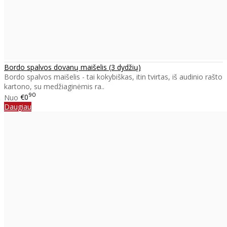
Bordo spalvos dovanų maišelis (3 dydžių)
Bordo spalvos maišelis - tai kokybiškas, itin tvirtas, iš audinio rašto
kartono, su medžiaginėmis ra..
90
Nuo
€0
Daugiau