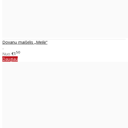
Dovanų maišelis „Meilė“
..
50
Nuo
€1
Daugiau