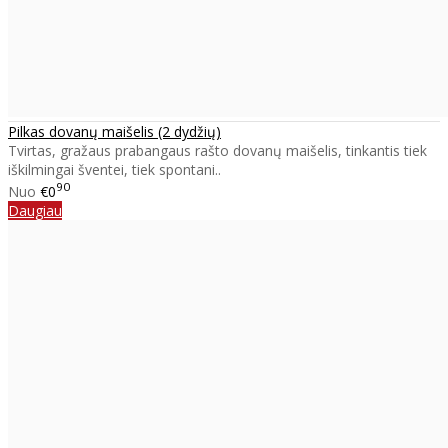
Pilkas dovanų maišelis (2 dydžių)
Tvirtas, gražaus prabangaus rašto dovanų maišelis, tinkantis tiek
iškilmingai šventei, tiek spontani..
90
Nuo
€0
Daugiau