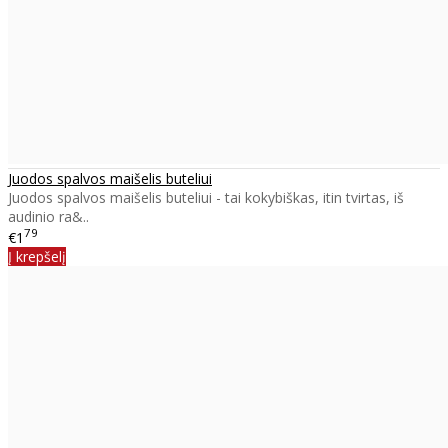
Juodos spalvos maišelis buteliui
Juodos spalvos maišelis buteliui - tai kokybiškas, itin tvirtas, iš
audinio ra&..
79
€1
Į krepšelį