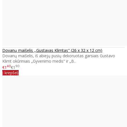
Dovanų maišelis ,,Gustavas Klimtas" (26 x 32 x 12 cm)
Dovanų maišelis, iš abiejų pusių dekoruotas garsiais Gustavo
Klimt okūriniais „Gyvenimo medis“ ir „B..
40
90
€1
€1
Į krepšelį