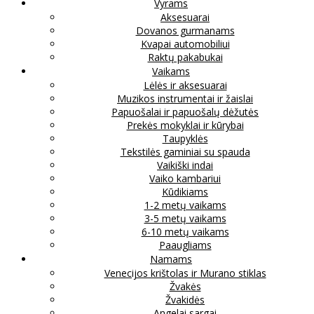
Vyrams
Aksesuarai
Dovanos gurmanams
Kvapai automobiliui
Raktų pakabukai
Vaikams
Lėlės ir aksesuarai
Muzikos instrumentai ir žaislai
Papuošalai ir papuošalų dėžutės
Prekės mokyklai ir kūrybai
Taupyklės
Tekstilės gaminiai su spauda
Vaikiški indai
Vaiko kambariui
Kūdikiams
1-2 metų vaikams
3-5 metų vaikams
6-10 metų vaikams
Paaugliams
Namams
Venecijos krištolas ir Murano stiklas
Žvakės
Žvakidės
Angelai sargai