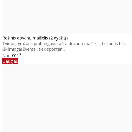
Rožinis dovanų maišelis (2 dydžių)
Tvirtas, gražaus prabangaus rašto dovanų maišelis, tinkantis tiek
iškilmingai šventei, tiek spontani..
90
Nuo
€0
Daugiau