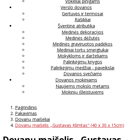
Vokeliai pinigams
Verslo dovanos
Gertuvės ir termosai
Rašikliai
Šventinė atributika
Medinės dekoracijos
Medinės dėžutės
Medinės graviruotos padėkos
Mediniai tortų smeigtukai
Mokykloms ir darželiams
Palinkėjimų knygos
Palinkėjimų medžiai - paveikslai
Dovanos svečiams
Dovanos mokiniams
Naujiems mokslo metams
Mokinių išleistuvėms
Pagrindinis
Pakavimas
Dovanų maišeliai
Dovanų maišelis ,,Gustavas Klimtas" (40 x 30 x 15cm)
Dovanų maišelis ,,Gustavas