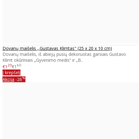
Dovanų maišelis ,,Gustavas Klimtas" (25 x 20 x 10 cm)
Dovanų maišelis, iš abiejų pusių dekoruotas garsiais Gustavo
Klimt okūriniais „Gyvenimo medis“ ir „B..
20
60
€1
€1
Į krepšelį
%
Akcija
-26