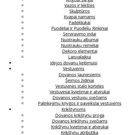
Vazos ir lėkštės
Skulptūros
Kvapai namams
Padėkliukai
Puodeliai ir Puodelių Rinkiniai
Serviravimo indai
Nuotraukų albumai
Nuotraukų rėmeliai
Dekoro elementai
Laisvalaikiui
Idėjos dovanų keitimuisi
Vestuvėms
Dovanos Jauniesiems
Šeimos židiniai
Vestuvinės stalo kortelės
Vestuviniai kvietimai ir atvirukai
Dovanos vestuvių svečiams
Palinkėjimų knygos ir paveikslai vestuvėms
Krikštynoms
Dovanos krikštynų proga
Dovanos krikštynų svečiams
Krikštynų kvietimai ir atvirukai
Krikštynų atributika