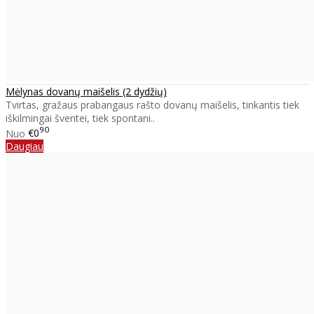
Mėlynas dovanų maišelis (2 dydžių)
Tvirtas, gražaus prabangaus rašto dovanų maišelis, tinkantis tiek
iškilmingai šventei, tiek spontani..
90
Nuo
€0
Daugiau