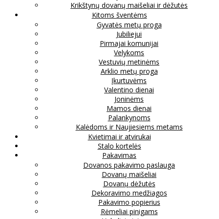
Krikštynų dovanų maišeliai ir dėžutės
Kitoms šventėms
Gyvatės metų proga
Jubiliejui
Pirmajai komunijai
Velykoms
Vestuvių metinėms
Arklio metų proga
Įkurtuvėms
Valentino dienai
Joninėms
Mamos dienai
Palankynoms
Kalėdoms ir Naujiesiems metams
Kvietimai ir atvirukai
Stalo kortelės
Pakavimas
Dovanos pakavimo paslauga
Dovanų maišeliai
Dovanų dėžutės
Dekoravimo medžiagos
Pakavimo popierius
Rėmeliai pinigams