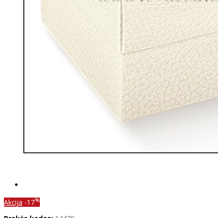
%
Akcija
-17