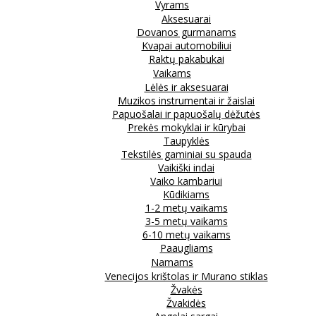
Vyrams
Aksesuarai
Dovanos gurmanams
Kvapai automobiliui
Raktų pakabukai
Vaikams
Lėlės ir aksesuarai
Muzikos instrumentai ir žaislai
Papuošalai ir papuošalų dėžutės
Prekės mokyklai ir kūrybai
Taupyklės
Tekstilės gaminiai su spauda
Vaikiški indai
Vaiko kambariui
Kūdikiams
1-2 metų vaikams
3-5 metų vaikams
6-10 metų vaikams
Paaugliams
Namams
Venecijos krištolas ir Murano stiklas
Žvakės
Žvakidės