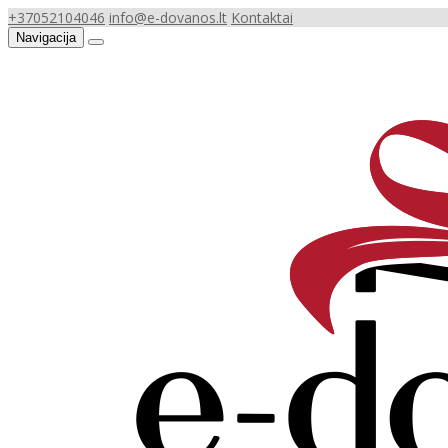
+37052104046
info@e-dovanos.lt
Kontaktai
Navigacija