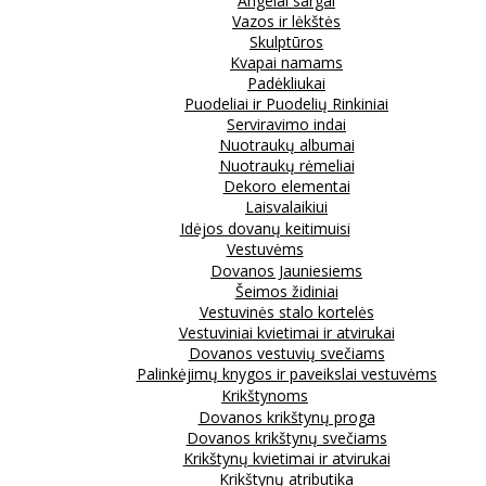
Angelai sargai
Vazos ir lėkštės
Skulptūros
Kvapai namams
Padėkliukai
Puodeliai ir Puodelių Rinkiniai
Serviravimo indai
Nuotraukų albumai
Nuotraukų rėmeliai
Dekoro elementai
Laisvalaikiui
Idėjos dovanų keitimuisi
Vestuvėms
Dovanos Jauniesiems
Šeimos židiniai
Vestuvinės stalo kortelės
Vestuviniai kvietimai ir atvirukai
Dovanos vestuvių svečiams
Palinkėjimų knygos ir paveikslai vestuvėms
Krikštynoms
Dovanos krikštynų proga
Dovanos krikštynų svečiams
Krikštynų kvietimai ir atvirukai
Krikštynų atributika