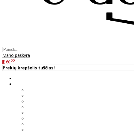
Mano paskyra
00
€0
0
Prekių krepšelis tuščias!