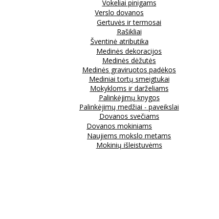
Vokeliai pinigams
Verslo dovanos
Gertuvės ir termosai
Rašikliai
Šventinė atributika
Medinės dekoracijos
Medinės dėžutės
Medinės graviruotos padėkos
Mediniai tortų smeigtukai
Mokykloms ir darželiams
Palinkėjimų knygos
Palinkėjimų medžiai - paveikslai
Dovanos svečiams
Dovanos mokiniams
Naujiems mokslo metams
Mokinių išleistuvėms