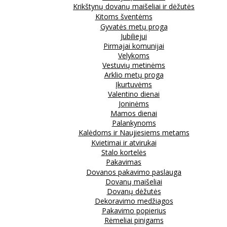
Krikštynų dovanų maišeliai ir dėžutės
Kitoms šventėms
Gyvatės metų proga
Jubiliejui
Pirmajai komunijai
Velykoms
Vestuvių metinėms
Arklio metų proga
Įkurtuvėms
Valentino dienai
Joninėms
Mamos dienai
Palankynoms
Kalėdoms ir Naujiesiems metams
Kvietimai ir atvirukai
Stalo kortelės
Pakavimas
Dovanos pakavimo paslauga
Dovanų maišeliai
Dovanų dėžutės
Dekoravimo medžiagos
Pakavimo popierius
Rėmeliai pinigams