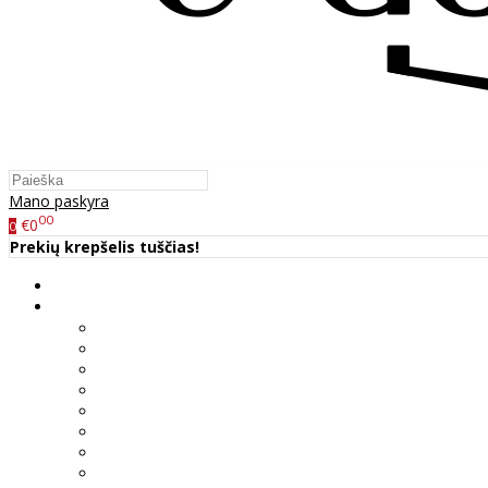
Mano paskyra
00
€0
0
Prekių krepšelis tuščias!