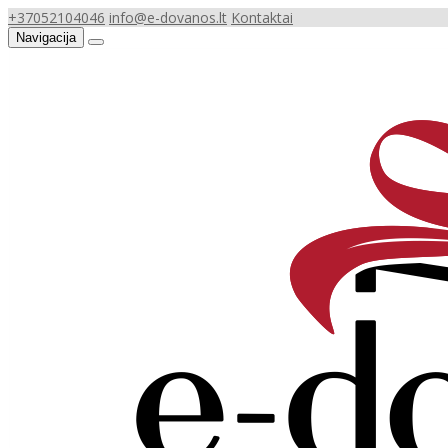
+37052104046
info@e-dovanos.lt
Kontaktai
Navigacija