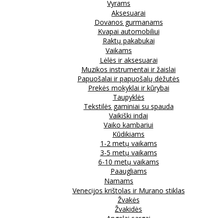
Vyrams
Aksesuarai
Dovanos gurmanams
Kvapai automobiliui
Raktų pakabukai
Vaikams
Lėlės ir aksesuarai
Muzikos instrumentai ir žaislai
Papuošalai ir papuošalų dėžutės
Prekės mokyklai ir kūrybai
Taupyklės
Tekstilės gaminiai su spauda
Vaikiški indai
Vaiko kambariui
Kūdikiams
1-2 metų vaikams
3-5 metų vaikams
6-10 metų vaikams
Paaugliams
Namams
Venecijos krištolas ir Murano stiklas
Žvakės
Žvakidės