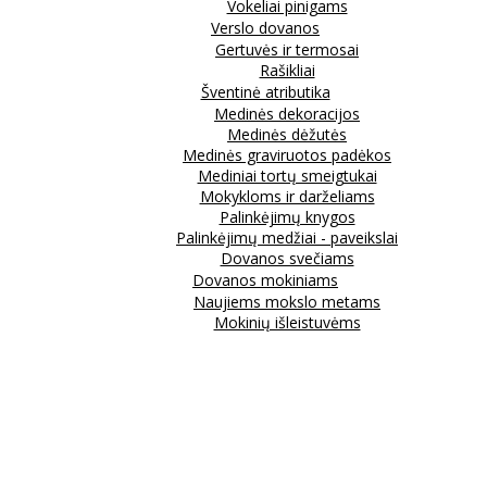
Vokeliai pinigams
Verslo dovanos
Gertuvės ir termosai
Rašikliai
Šventinė atributika
Medinės dekoracijos
Medinės dėžutės
Medinės graviruotos padėkos
Mediniai tortų smeigtukai
Mokykloms ir darželiams
Palinkėjimų knygos
Palinkėjimų medžiai - paveikslai
Dovanos svečiams
Dovanos mokiniams
Naujiems mokslo metams
Mokinių išleistuvėms