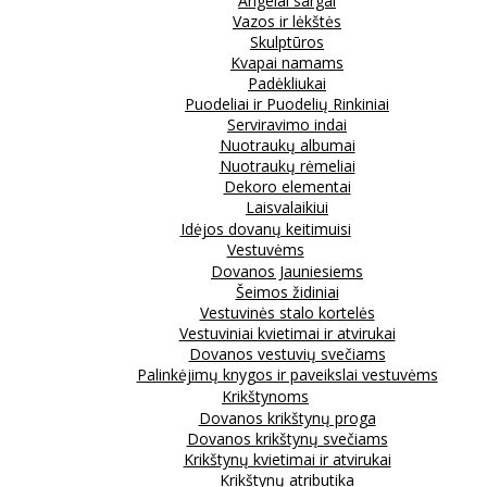
Angelai sargai
Vazos ir lėkštės
Skulptūros
Kvapai namams
Padėkliukai
Puodeliai ir Puodelių Rinkiniai
Serviravimo indai
Nuotraukų albumai
Nuotraukų rėmeliai
Dekoro elementai
Laisvalaikiui
Idėjos dovanų keitimuisi
Vestuvėms
Dovanos Jauniesiems
Šeimos židiniai
Vestuvinės stalo kortelės
Vestuviniai kvietimai ir atvirukai
Dovanos vestuvių svečiams
Palinkėjimų knygos ir paveikslai vestuvėms
Krikštynoms
Dovanos krikštynų proga
Dovanos krikštynų svečiams
Krikštynų kvietimai ir atvirukai
Krikštynų atributika