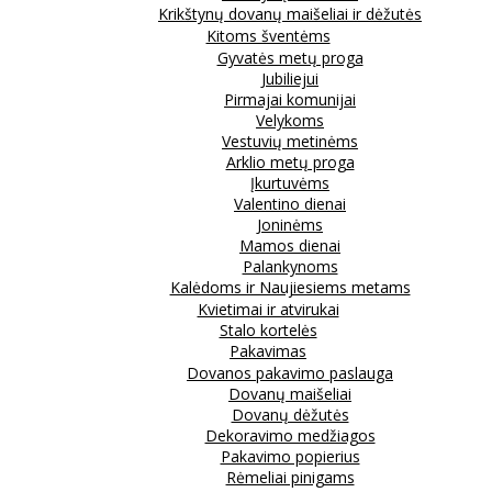
Krikštynų dovanų maišeliai ir dėžutės
Kitoms šventėms
Gyvatės metų proga
Jubiliejui
Pirmajai komunijai
Velykoms
Vestuvių metinėms
Arklio metų proga
Įkurtuvėms
Valentino dienai
Joninėms
Mamos dienai
Palankynoms
Kalėdoms ir Naujiesiems metams
Kvietimai ir atvirukai
Stalo kortelės
Pakavimas
Dovanos pakavimo paslauga
Dovanų maišeliai
Dovanų dėžutės
Dekoravimo medžiagos
Pakavimo popierius
Rėmeliai pinigams