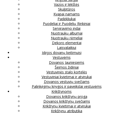
Vazos ir lėkštės
Skulptūros
Kvapai namams
Padėkliukai
Puodeliai ir Puodelių Rinkiniai
Serviravimo indai
Nuotraukų albumai
Nuotraukų rėmeliai
Dekoro elementai
Laisvalaikiui
Idėjos dovanų keitimuisi
Vestuvėms
Dovanos Jauniesiems
Šeimos židiniai
Vestuvinės stalo kortelės
Vestuviniai kvietimai ir atvirukai
Dovanos vestuvių svečiams
Palinkėjimų knygos ir paveikslai vestuvėms
Krikštynoms
Dovanos krikštynų proga
Dovanos krikštynų svečiams
Krikštynų kvietimai ir atvirukai
Krikštynų atributika