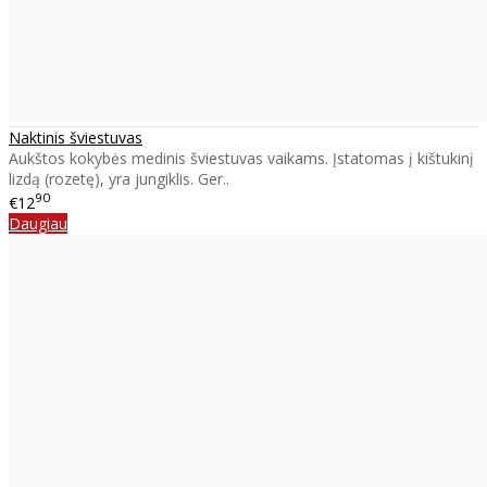
Naktinis šviestuvas
Aukštos kokybės medinis šviestuvas vaikams. Įstatomas į kištukinį
lizdą (rozetę), yra jungiklis. Ger..
90
€12
Daugiau