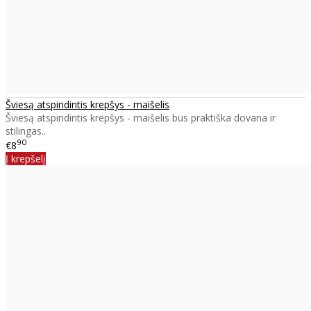
Šviesą atspindintis krepšys - maišelis
Šviesą atspindintis krepšys - maišelis bus praktiška dovana ir
stilingas..
90
€8
Į krepšelį