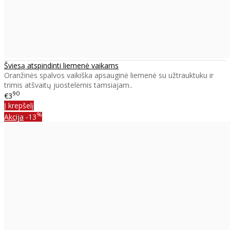
Šviesą atspindinti liemenė vaikams
Oranžinės spalvos vaikiška apsauginė liemenė su užtrauktuku ir
trimis atšvaitų juostelėmis tamsiajam..
90
€3
Į krepšelį
%
Akcija
-13