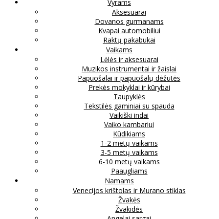
Vyrams
Aksesuarai
Dovanos gurmanams
Kvapai automobiliui
Raktų pakabukai
Vaikams
Lėlės ir aksesuarai
Muzikos instrumentai ir žaislai
Papuošalai ir papuošalų dėžutės
Prekės mokyklai ir kūrybai
Taupyklės
Tekstilės gaminiai su spauda
Vaikiški indai
Vaiko kambariui
Kūdikiams
1-2 metų vaikams
3-5 metų vaikams
6-10 metų vaikams
Paaugliams
Namams
Venecijos krištolas ir Murano stiklas
Žvakės
Žvakidės
Angelai sargai