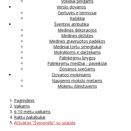
Vokeliai pinigams
Verslo dovanos
Gertuvės ir termosai
Rašikliai
Šventinė atributika
Medinės dekoracijos
Medinės dėžutės
Medinės graviruotos padėkos
Mediniai tortų smeigtukai
Mokykloms ir darželiams
Palinkėjimų knygos
Palinkėjimų medžiai - paveikslai
Dovanos svečiams
Dovanos mokiniams
Naujiems mokslo metams
Mokinių išleistuvėms
Pagrindinis
Vaikams
6-10 metų vaikams
Raktų pakabukai
Atšvaitas "Šypsenėlė" su spauda