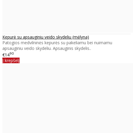
Kepurė su apsauginiu veido skydeliu (mėlyna)
Patogios medvilninės kepurės su pakeliamu bei nuimamu
apsauginiu veido skydeliu. Apsauginis skydelis..
90
€14
Į krepšelį