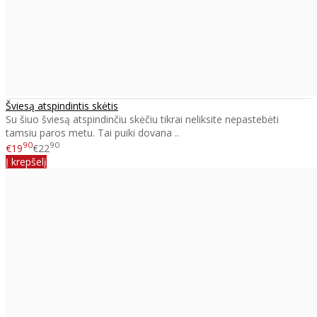
Šviesą atspindintis skėtis
Su šiuo šviesą atspindinčiu skėčiu tikrai neliksite nepastebėti
tamsiu paros metu. Tai puiki dovana ..
90
90
€19
€22
Į krepšelį