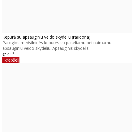
Kepurė su apsauginiu veido skydeliu (raudona)
Patogios medvilninės kepurės su pakeliamu bei nuimamu
apsauginiu veido skydeliu. Apsauginis skydelis..
90
€14
Į krepšelį