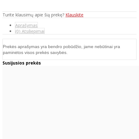
Turite klausimų apie šią prekę?
Klauskite
Aprašymas
(0) Atsiliepimai
Prekės aprašymas yra bendro pobūdžio, jame nebūtinai yra
paminėtos visos prekės savybės.
Susijusios prekės