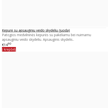
Kepurė su apsauginiu veido skydeliu (juoda)
Patogios medvilninės kepurės su pakeliamu bei nuimamu
apsauginiu veido skydeliu. Apsauginis skydelis..
90
€14
Į krepšelį