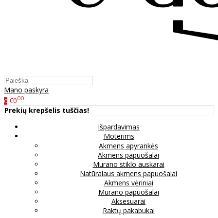
Mano paskyra
00
€0
0
Prekių krepšelis tuščias!
Išpardavimas
Moterims
Akmens apyrankės
Akmens papuošalai
Murano stiklo auskarai
Natūralaus akmens papuošalai
Akmens vėriniai
Murano papuošalai
Aksesuarai
Raktų pakabukai