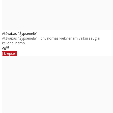
Atšvaitas "Šypsenėlė"
Atšvaitas "Šypsenėlė" - privalomas kiekvienam vaikui saugiai
kelionei namo. ..
89
€0
Į krepšelį