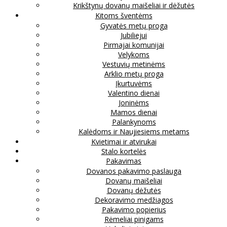
Krikštynų dovanų maišeliai ir dėžutės
Kitoms šventėms
Gyvatės metų proga
Jubiliejui
Pirmajai komunijai
Velykoms
Vestuvių metinėms
Arklio metų proga
Įkurtuvėms
Valentino dienai
Joninėms
Mamos dienai
Palankynoms
Kalėdoms ir Naujiesiems metams
Kvietimai ir atvirukai
Stalo kortelės
Pakavimas
Dovanos pakavimo paslauga
Dovanų maišeliai
Dovanų dėžutės
Dekoravimo medžiagos
Pakavimo popierius
Rėmeliai pinigams