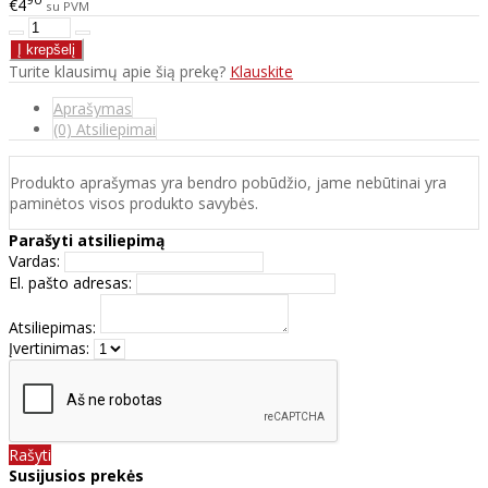
€4
su PVM
Turite klausimų apie šią prekę?
Klauskite
Aprašymas
(0) Atsiliepimai
Produkto aprašymas yra bendro pobūdžio, jame nebūtinai yra
paminėtos visos produkto savybės.
Parašyti atsiliepimą
Vardas:
El. pašto adresas:
Atsiliepimas:
Įvertinimas:
Rašyti
Susijusios prekės