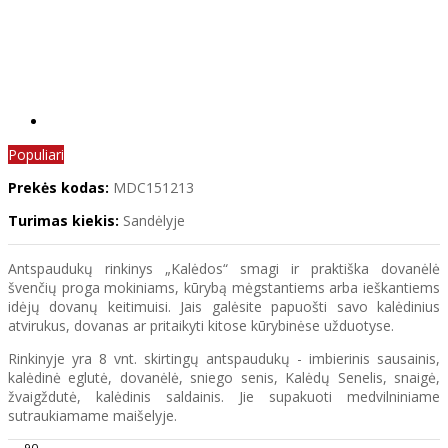
Populiari
Prekės kodas:
MDC151213
Turimas kiekis:
Sandėlyje
Antspaudukų rinkinys „Kalėdos“ smagi ir praktiška dovanėlė
švenčių proga mokiniams, kūrybą mėgstantiems arba ieškantiems
idėjų dovanų keitimuisi. Jais galėsite papuošti savo kalėdinius
atvirukus, dovanas ar pritaikyti kitose kūrybinėse užduotyse.
Rinkinyje yra 8 vnt. skirtingų antspaudukų - imbierinis sausainis,
kalėdinė eglutė, dovanėlė, sniego senis, Kalėdų Senelis, snaigė,
žvaigždutė, kalėdinis saldainis. Jie supakuoti medvilniniame
sutraukiamame maišelyje.
90