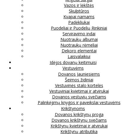
Vazos ir lėkštės
Skulptūros
Kvapai namams
Padėkliukai
Puodeliai ir Puodelių Rinkiniai
Serviravimo indai
Nuotraukų albumai
Nuotraukų rėmeliai
Dekoro elementai
Laisvalaikiui
Idėjos dovanų keitimuisi
Vestuvėms
Dovanos Jauniesiems
Šeimos židiniai
Vestuvinės stalo kortelės
Vestuviniai kvietimai ir atvirukai
Dovanos vestuvių svečiams
Palinkėjimų knygos ir paveikslai vestuvėms
Krikštynoms
Dovanos krikštynų proga
Dovanos krikštynų svečiams
Krikštynų kvietimai ir atvirukai
Krikštynų atributika