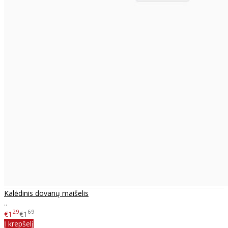
Kalėdinis dovanų maišelis
..
29
69
€1
€1
Į krepšelį