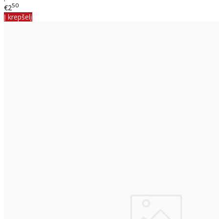
50
€2
Į krepšelį