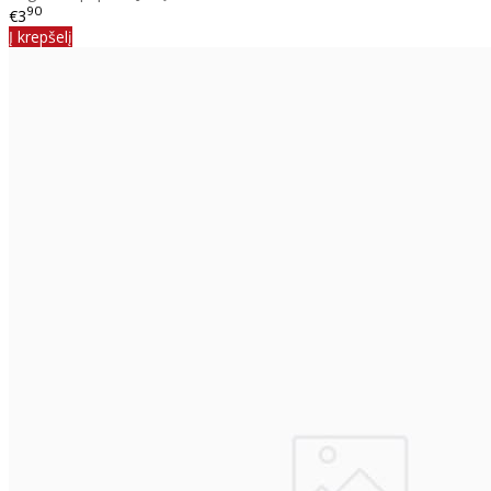
90
€3
Į krepšelį