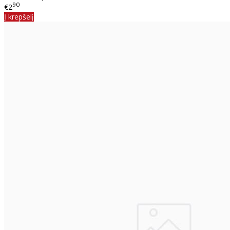
90
€2
Į krepšelį