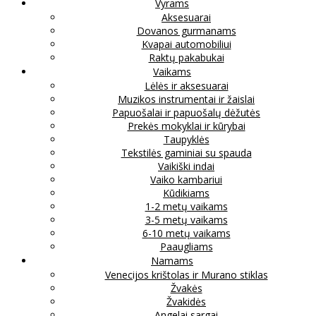
Vyrams
Aksesuarai
Dovanos gurmanams
Kvapai automobiliui
Raktų pakabukai
Vaikams
Lėlės ir aksesuarai
Muzikos instrumentai ir žaislai
Papuošalai ir papuošalų dėžutės
Prekės mokyklai ir kūrybai
Taupyklės
Tekstilės gaminiai su spauda
Vaikiški indai
Vaiko kambariui
Kūdikiams
1-2 metų vaikams
3-5 metų vaikams
6-10 metų vaikams
Paaugliams
Namams
Venecijos krištolas ir Murano stiklas
Žvakės
Žvakidės
Angelai sargai