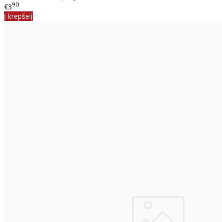
90
€3
Į krepšelį