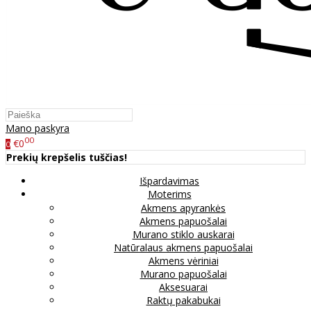
Mano paskyra
00
€0
0
Prekių krepšelis tuščias!
Išpardavimas
Moterims
Akmens apyrankės
Akmens papuošalai
Murano stiklo auskarai
Natūralaus akmens papuošalai
Akmens vėriniai
Murano papuošalai
Aksesuarai
Raktų pakabukai