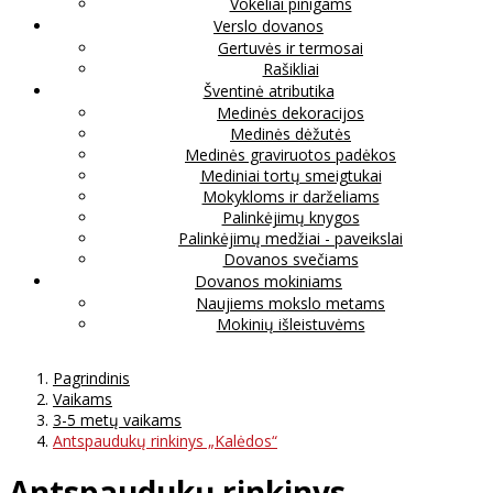
Vokeliai pinigams
Verslo dovanos
Gertuvės ir termosai
Rašikliai
Šventinė atributika
Medinės dekoracijos
Medinės dėžutės
Medinės graviruotos padėkos
Mediniai tortų smeigtukai
Mokykloms ir darželiams
Palinkėjimų knygos
Palinkėjimų medžiai - paveikslai
Dovanos svečiams
Dovanos mokiniams
Naujiems mokslo metams
Mokinių išleistuvėms
Pagrindinis
Vaikams
3-5 metų vaikams
Antspaudukų rinkinys „Kalėdos“
Antspaudukų rinkinys