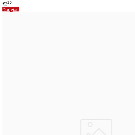
30
€2
Daugiau