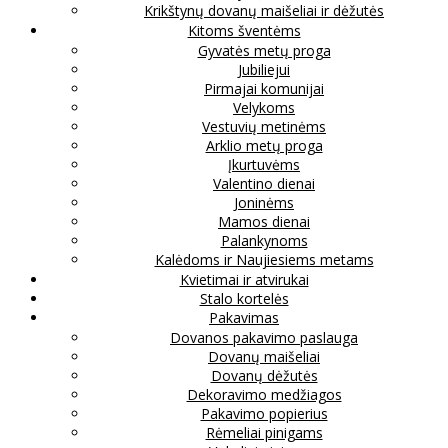
Krikštynų dovanų maišeliai ir dėžutės
Kitoms šventėms
Gyvatės metų proga
Jubiliejui
Pirmajai komunijai
Velykoms
Vestuvių metinėms
Arklio metų proga
Įkurtuvėms
Valentino dienai
Joninėms
Mamos dienai
Palankynoms
Kalėdoms ir Naujiesiems metams
Kvietimai ir atvirukai
Stalo kortelės
Pakavimas
Dovanos pakavimo paslauga
Dovanų maišeliai
Dovanų dėžutės
Dekoravimo medžiagos
Pakavimo popierius
Rėmeliai pinigams