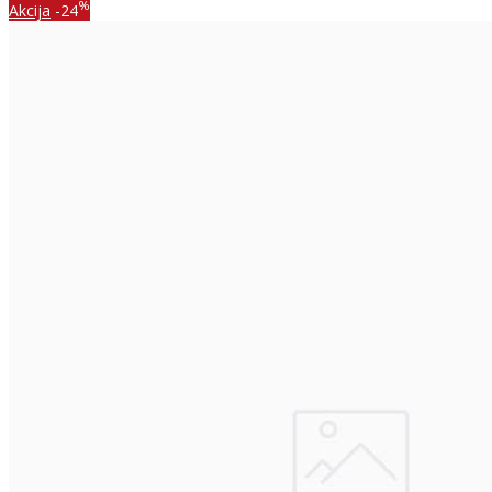
%
Akcija
-24