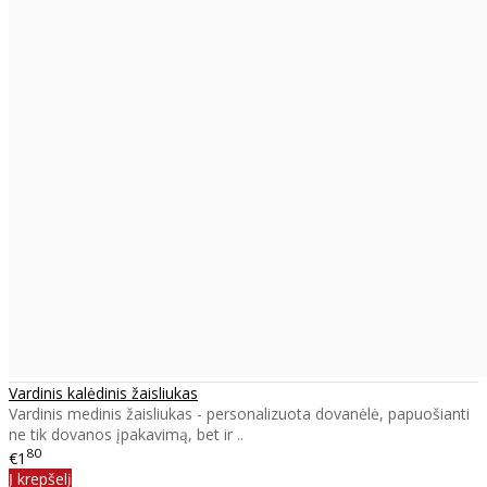
Vardinis kalėdinis žaisliukas
Vardinis medinis žaisliukas - personalizuota dovanėlė, papuošianti
ne tik dovanos įpakavimą, bet ir ..
80
€1
Į krepšelį